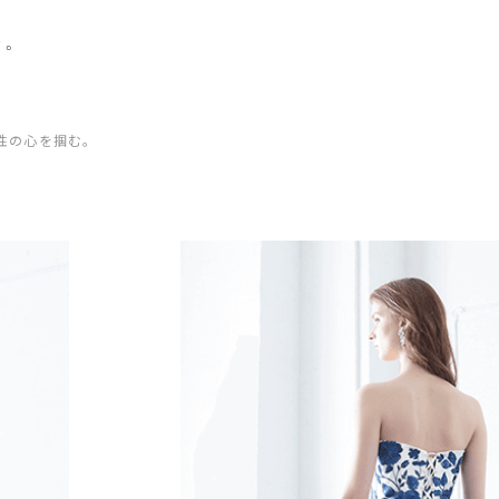
を。
。
性の心を掴む。