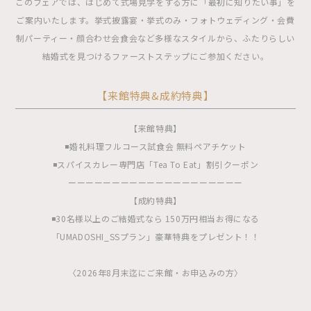
このフェアでは、はじめて式場見学をする方に「最初に知りたい事」を
ご案内いたします。挙式披露宴・挙式のみ・フォトウェディング・会費
制パーティー・顔合わせ会食会など多様なスタイルから、ふたりらしい
結婚式を見つけるファーストステップにご参加ください。
【来館特典&成約特典】
【来館特典】
◾️婚礼料理フルコース試食会 無料ペアチケット
◾️スパイスカレー専門店「Tea To Eat」割引クーポン
ーーーーーーーーーーーーーーーーーーーー
【成約特典】
◾️30名様以上のご結婚式なら 150万円相当お得になる
「UMADOSHI_SSプラン」豪華特典をプレゼント！！
〈2026年8月末迄にご来館・お申込みの方〉