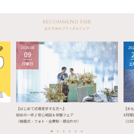
RECOMMEND FAIR
おすすめのブライダルフェア
2026.08
202
09
日曜日
土
【はじめて式場見学する方へ】
【お
初めの一歩♪安心相談＆体験フェア
8月
〈結婚式・フォト・会費制・顔合わせ〉
〈15