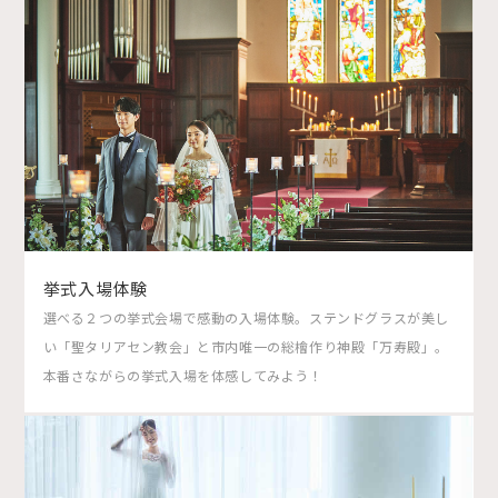
挙式入場体験
選べる２つの挙式会場で感動の入場体験。ステンドグラスが美し
い「聖タリアセン教会」と市内唯一の総檜作り神殿「万寿殿」。
本番さながらの挙式入場を体感してみよう！