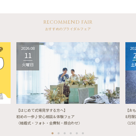
RECOMMEND FAIR
おすすめのブライダルフェア
2026.08
202
11
火曜日
土
【はじめて式場見学する方へ】
【お
初めの一歩♪安心相談＆体験フェア
8月
〈結婚式・フォト・会費制・顔合わせ〉
〈15