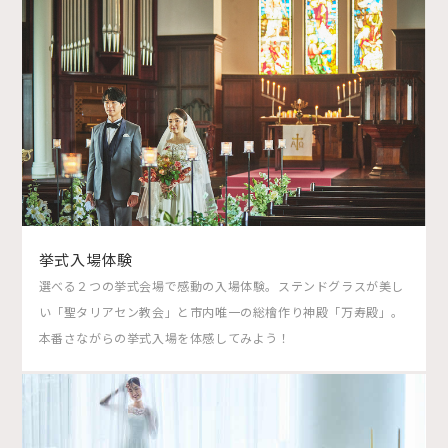
挙式入場体験
選べる２つの挙式会場で感動の入場体験。ステンドグラスが美し
い「聖タリアセン教会」と市内唯一の総檜作り神殿「万寿殿」。
本番さながらの挙式入場を体感してみよう！