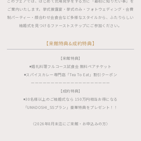
このフェアでは、はじめて式場見学をする方に「最初に知りたい事」を
ご案内いたします。挙式披露宴・挙式のみ・フォトウェディング・会費
制パーティー・顔合わせ会食会など多様なスタイルから、ふたりらしい
結婚式を見つけるファーストステップにご参加ください。
【来館特典&成約特典】
【来館特典】
◾️婚礼料理フルコース試食会 無料ペアチケット
◾️スパイスカレー専門店「Tea To Eat」割引クーポン
ーーーーーーーーーーーーーーーーーーーー
【成約特典】
◾️30名様以上のご結婚式なら 150万円相当お得になる
「UMADOSHI_SSプラン」豪華特典をプレゼント！！
〈2026年8月末迄にご来館・お申込みの方〉