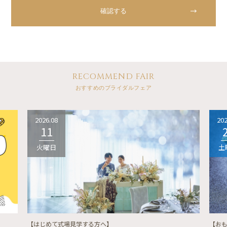
RECOMMEND FAIR
おすすめのブライダルフェア
2026.08
202
11
火曜日
土
【はじめて式場見学する方へ】
【お