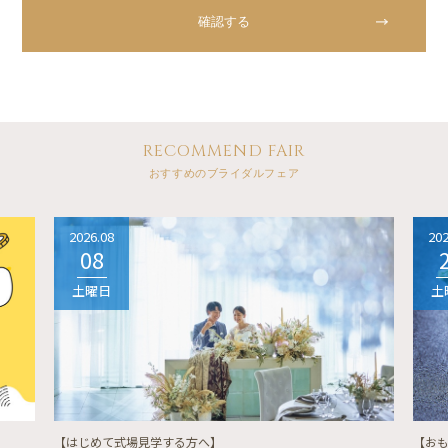
RECOMMEND FAIR
おすすめのブライダルフェア
2026.08
202
08
土曜日
土
【はじめて式場見学する方へ】
【お