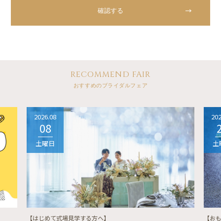
RECOMMEND FAIR
おすすめのブライダルフェア
2026.08
202
08
土曜日
土
【はじめて式場見学する方へ】
【お