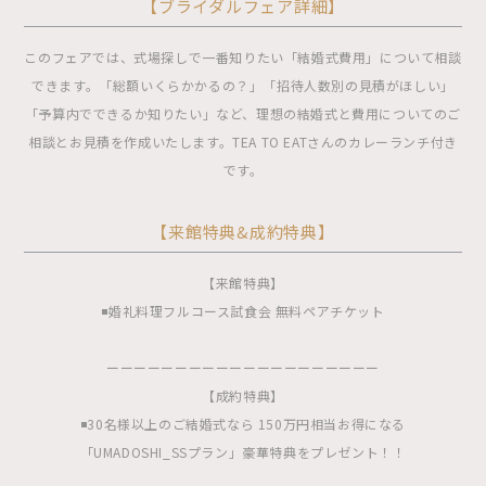
【ブライダルフェア詳細】
このフェアでは、式場探しで一番知りたい「結婚式費用」について相談
できます。「総額いくらかかるの？」「招待人数別の見積がほしい」
「予算内でできるか知りたい」など、理想の結婚式と費用についてのご
相談とお見積を作成いたします。TEA TO EATさんのカレーランチ付き
です。
【来館特典&成約特典】
【来館特典】
◾️婚礼料理フルコース試食会 無料ペアチケット
ーーーーーーーーーーーーーーーーーーーー
【成約特典】
◾️30名様以上のご結婚式なら 150万円相当お得になる
「UMADOSHI_SSプラン」豪華特典をプレゼント！！