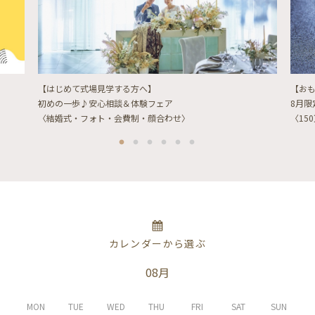
【はじめて式場見学する方へ】
【お
初めの一歩♪安心相談＆体験フェア
8月
〈結婚式・フォト・会費制・顔合わせ〉
〈15
カレンダーから選ぶ
08月
MON
TUE
WED
THU
FRI
SAT
SUN