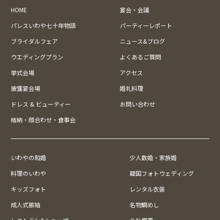
HOME
宴会・会議
パレスいわや七十年物語
パーティーレポート
ブライダルフェア
ニュース&ブログ
ウエディングプラン
よくあるご質問
挙式会場
アクセス
披露宴会場
婚礼料理
ドレス & ビューティー
お問い合わせ
結納・顔合わせ・食事会
いわやの和婚
少人数婚・家族婚
料理のいわや
韓国フォトウェディング
キッズフォト
レンタル衣装
成人式振袖
名物鯛めし