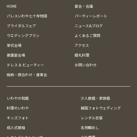
HOME
宴会・会議
パレスいわや七十年物語
パーティーレポート
ブライダルフェア
ニュース&ブログ
ウエディングプラン
よくあるご質問
挙式会場
アクセス
披露宴会場
婚礼料理
ドレス & ビューティー
お問い合わせ
結納・顔合わせ・食事会
いわやの和婚
少人数婚・家族婚
料理のいわや
韓国フォトウェディング
キッズフォト
レンタル衣装
成人式振袖
名物鯛めし