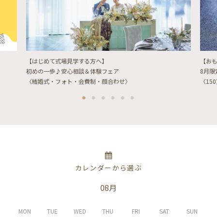
【はじめて式場見学する方へ】
【お
初めの一歩♪安心相談＆体験フェア
8月
〈結婚式・フォト・会費制・顔合わせ〉
〈15
カレンダーから選ぶ
08月
MON
TUE
WED
THU
FRI
SAT
SUN