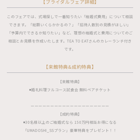
【ブライダルフェア詳細】
このフェアでは、式場探しで一番知りたい「結婚式費用」について相談
できます。「総額いくらかかるの？」「招待人数別の見積がほしい」
「予算内でできるか知りたい」など、理想の結婚式と費用についてのご
相談とお見積を作成いたします。TEA TO EATさんのカレーランチ付き
です。
【来館特典&成約特典】
【来館特典】
◾️婚礼料理フルコース試食会 無料ペアチケット
ーーーーーーーーーーーーーーーーーーーー
【成約特典】
◾️30名様以上のご結婚式なら 150万円相当お得になる
「UMADOSHI_SSプラン」豪華特典をプレゼント！！