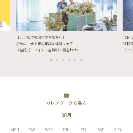
【はじめて式場見学する方へ】
【お
初めの一歩♪安心相談＆体験フェア
8月
〈結婚式・フォト・会費制・顔合わせ〉
〈15
カレンダーから選ぶ
08月
MON
TUE
WED
THU
FRI
SAT
SUN