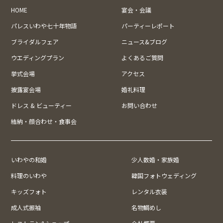
HOME
宴会・会議
パレスいわや七十年物語
パーティーレポート
ブライダルフェア
ニュース&ブログ
ウエディングプラン
よくあるご質問
挙式会場
アクセス
披露宴会場
婚礼料理
ドレス & ビューティー
お問い合わせ
結納・顔合わせ・食事会
いわやの和婚
少人数婚・家族婚
料理のいわや
韓国フォトウェディング
キッズフォト
レンタル衣装
成人式振袖
名物鯛めし