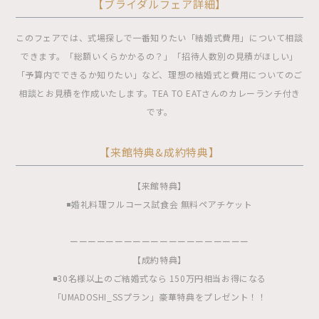
【ブライダルフェア詳細】
このフェアでは、式場探しで一番知りたい「結婚式費用」について相談
できます。「総額いくらかかるの？」「招待人数別の見積がほしい」
「予算内でできるか知りたい」など、理想の結婚式と費用についてのご
相談とお見積を作成いたします。TEA TO EATさんのカレーランチ付き
です。
【来館特典&成約特典】
【来館特典】
◾️婚礼料理フルコース試食会 無料ペアチケット
ーーーーーーーーーーーーーーーーーーーー
【成約特典】
◾️30名様以上のご結婚式なら 150万円相当お得になる
「UMADOSHI_SSプラン」豪華特典をプレゼント！！