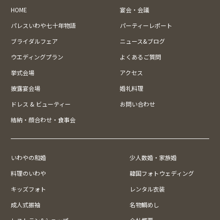
HOME
宴会・会議
パレスいわや七十年物語
パーティーレポート
ブライダルフェア
ニュース&ブログ
ウエディングプラン
よくあるご質問
挙式会場
アクセス
披露宴会場
婚礼料理
ドレス & ビューティー
お問い合わせ
結納・顔合わせ・食事会
いわやの和婚
少人数婚・家族婚
料理のいわや
韓国フォトウェディング
キッズフォト
レンタル衣装
成人式振袖
名物鯛めし