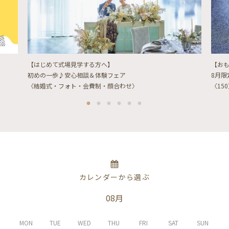
【はじめて式場見学する方へ】
【お
初めの一歩♪安心相談＆体験フェア
8月
〈結婚式・フォト・会費制・顔合わせ〉
〈15
カレンダーから選ぶ
08月
MON
TUE
WED
THU
FRI
SAT
SUN