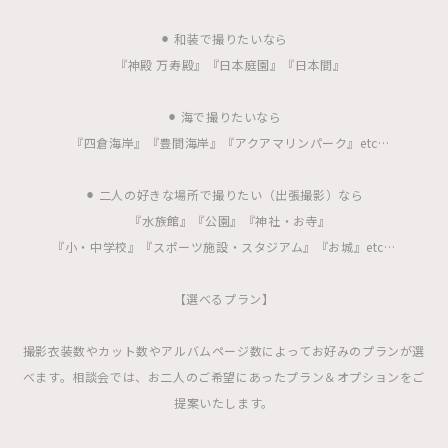
⚫︎ 和装で撮りたいなら
『神殿 万寿殿』『日本庭園』『日本間』
⚫︎ 海で撮りたいなら
『四倉海岸』『豊間海岸』『アクアマリンパーク』etc…
⚫︎ 二人の好きな場所で撮りたい（出張撮影）なら
『水族館』『公園』『神社・お寺』
『小・中学校』『スポーツ施設・スタジアム』『お城』etc…
【選べるプラン】
撮影衣装数やカット数やアルバムページ数によってお好みのプランが選
べます。相談会では、お二人のご希望にあったプラン＆オプションをご
提案いたします。