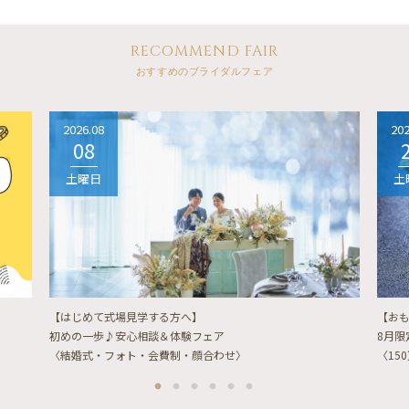
RECOMMEND FAIR
おすすめのブライダルフェア
2026.08
202
08
土曜日
土
【はじめて式場見学する方へ】
【お
初めの一歩♪安心相談＆体験フェア
8月
〈結婚式・フォト・会費制・顔合わせ〉
〈15