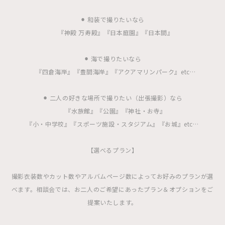
⚫︎ 和装で撮りたいなら
『神殿 万寿殿』『日本庭園』『日本間』
⚫︎ 海で撮りたいなら
『四倉海岸』『豊間海岸』『アクアマリンパーク』etc…
⚫︎ 二人の好きな場所で撮りたい（出張撮影）なら
『水族館』『公園』『神社・お寺』
『小・中学校』『スポーツ施設・スタジアム』『お城』etc…
【選べるプラン】
撮影衣装数やカット数やアルバムページ数によってお好みのプランが選
べます。相談会では、お二人のご希望にあったプラン＆オプションをご
提案いたします。