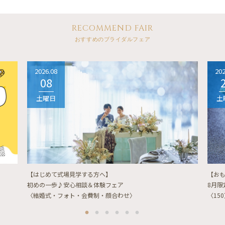
RECOMMEND FAIR
おすすめのブライダルフェア
2026.08
202
08
土曜日
土
【はじめて式場見学する方へ】
【お
初めの一歩♪安心相談＆体験フェア
8月
〈結婚式・フォト・会費制・顔合わせ〉
〈15