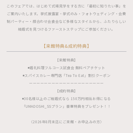
このフェアでは、はじめて式場見学をする方に「最初に知りたい事」を
ご案内いたします。挙式披露宴・挙式のみ・フォトウェディング・会費
制パーティー・顔合わせ会食会など多様なスタイルから、ふたりらしい
結婚式を見つけるファーストステップにご参加ください。
【来館特典&成約特典】
【来館特典】
◾️婚礼料理フルコース試食会 無料ペアチケット
◾️スパイスカレー専門店「Tea To Eat」割引クーポン
ーーーーーーーーーーーーーーーーーーーー
【成約特典】
◾️30名様以上のご結婚式なら 150万円相当お得になる
「UMADOSHI_SSプラン」豪華特典をプレゼント！！
〈2026年8月末迄にご来館・お申込みの方〉