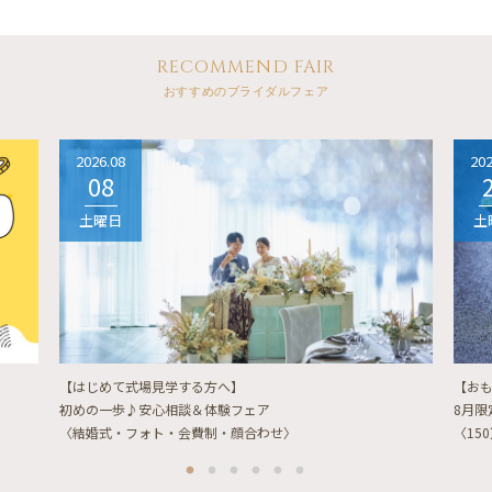
RECOMMEND FAIR
おすすめのブライダルフェア
2026.08
202
08
土曜日
土
【はじめて式場見学する方へ】
【お
初めの一歩♪安心相談＆体験フェア
8月
〈結婚式・フォト・会費制・顔合わせ〉
〈15