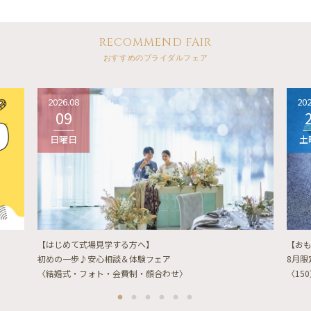
RECOMMEND FAIR
おすすめのブライダルフェア
2026.08
202
09
日曜日
土
【はじめて式場見学する方へ】
【お
初めの一歩♪安心相談＆体験フェア
8月
〈結婚式・フォト・会費制・顔合わせ〉
〈15