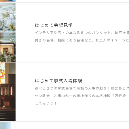
はじめて会場見学
インテリアや広さの異なる６つのバンケット。邸宅を
付きの会場、和婚にあう会場など、お二人のイメージ
はじめて挙式入場体験
選べる２つの挙式会場で感動の入場体験を！歴史ある
セン教会」と市内唯一の総檜作りの本格神殿「万寿殿
してみよう！