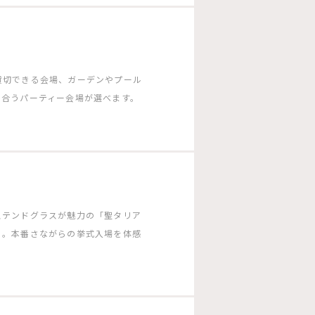
貸切できる会場、ガーデンやプール
に合うパーティー会場が選べます。
ステンドグラスが魅力の「聖タリア
」。本番さながらの挙式入場を体感