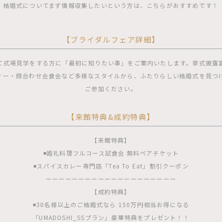
結婚式についてまず情報収集したいという方は、こちらがおすすめです！
【ブライダルフェア詳細】
て式場見学をする方に「最初に知りたい事」をご案内いたします。挙式披露
ィー・顔合わせ会食会など多様なスタイルから、ふたりらしい結婚式を見つ
ご参加ください。
【来館特典&成約特典】
【来館特典】
◾️婚礼料理フルコース試食会 無料ペアチケット
◾️スパイスカレー専門店「Tea To Eat」割引クーポン
ーーーーーーーーーーーーーーーーーーーー
【成約特典】
◾️30名様以上のご結婚式なら 150万円相当お得になる
「UMADOSHI_SSプラン」豪華特典をプレゼント！！