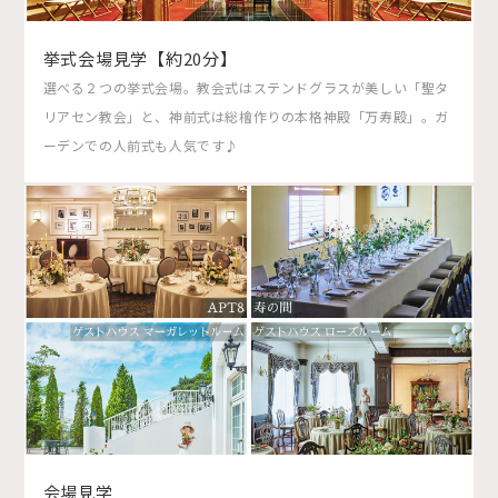
挙式会場見学【約20分】
選べる２つの挙式会場。教会式はステンドグラスが美しい「聖タ
リアセン教会」と、神前式は総檜作りの本格神殿「万寿殿」。ガ
ーデンでの人前式も人気です♪
会場見学