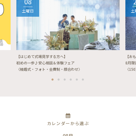
08
土曜日
土
【はじめて式場見学する方へ】
【お
初めの一歩♪安心相談＆体験フェア
8月
〈結婚式・フォト・会費制・顔合わせ〉
〈15
カレンダーから選ぶ
08月