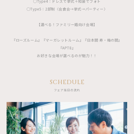
◯Type4：ドレスで挙式＋和装でフォト
◯Type5：2部制〈会食会→挙式→パーティー〉
【選べる！ファミリー婚向け会場】
『ローズルーム』『マーガレットルーム』『日本間 寿・梅の間』
『APT8』
お好きな会場が選べるのが魅力！！
SCHEDULE
フェア当日の流れ