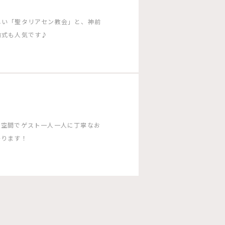
しい「聖タリアセン教会」と、神前
前式も人気です♪
な空間でゲスト一人一人に丁寧なお
かります！