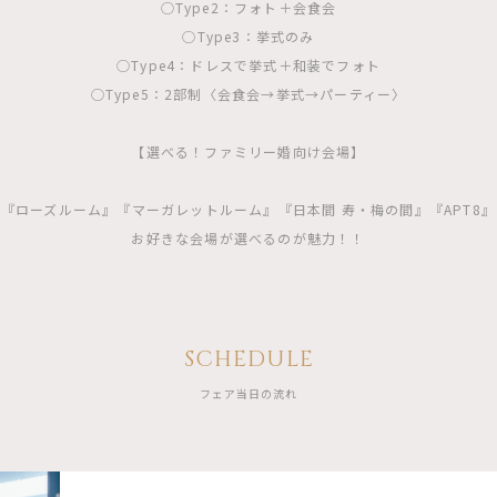
◯Type2：フォト＋会食会
◯Type3：挙式のみ
◯Type4：ドレスで挙式＋和装でフォト
◯Type5：2部制〈会食会→挙式→パーティー〉
【選べる！ファミリー婚向け会場】
『ローズルーム』『マーガレットルーム』『日本間 寿・梅の間』『APT8』
お好きな会場が選べるのが魅力！！
SCHEDULE
フェア当日の流れ