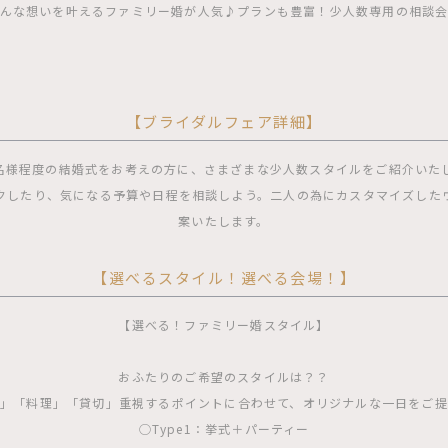
んな想いを叶えるファミリー婚が人気♪プランも豊富！少人数専用の相談
【ブライダルフェア詳細】
0名様程度の結婚式をお考えの方に、さまざまな少人数スタイルをご紹介いた
クしたり、気になる予算や日程を相談しよう。二人の為にカスタマイズした
案いたします。
【選べるスタイル！選べる会場！】
【選べる！ファミリー婚スタイル】
おふたりのご希望のスタイルは？？
」「料理」「貸切」重視するポイントに合わせて、オリジナルな一日をご
◯Type1：挙式＋パーティー