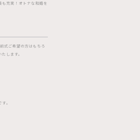
装も充実！オトナな和婚を
神前式ご希望の方はもちろ
いたします。
です。