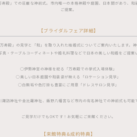
万寿殿」での荘厳な神前式。市内唯一の本格神殿や庭園、日本間があり、和
ご提案。
【ブライダルフェア詳細】
万寿殿」の見学と「和」を取り入れた結婚式についてご案内いたします。
写真・テーブルコーディネートや婚礼料理などで日本の美しい和婚をご提案
◯伊勢神宮の神様を祀る「万寿殿での挙式入場体験」
◯美しい日本庭園や和装姿が映える「ロケーション見学」
◯白無垢や色打掛も豊富にご用意「ドレスサロン見学」
川諏訪神社や金比羅神社、飯野八幡宮など市内の有名神社での神前式も可能
ご見学だけでもOKです！お気軽にご来館ください。
【来館特典&成約特典】