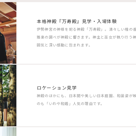
本格神殿『万寿殿』見学・入場体験
伊勢神宮の神様を祀る神殿「万寿殿」。清々しい檜の
雅楽の調べが神殿に響きます。神主と巫女が執り行う
囲気と深い感動に包まれます。
ロケーション見学
神殿のほかにも、日本間や美しい日本庭園、和装姿が
のも「いわや和婚」人気の理由です。