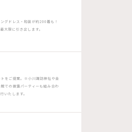
ングドレス・和装が約200着も！
を最大限に引き出します。
ートをご提案。※小川諏訪神社や金
当館での披露パーティーも組み合わ
同行いたします。