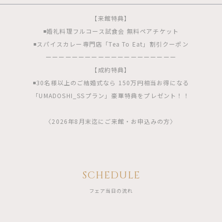
【来館特典】
◾️婚礼料理フルコース試食会 無料ペアチケット
◾️スパイスカレー専門店「Tea To Eat」割引クーポン
ーーーーーーーーーーーーーーーーーーーー
【成約特典】
◾️30名様以上のご結婚式なら 150万円相当お得になる
「UMADOSHI_SSプラン」豪華特典をプレゼント！！
〈2026年8月末迄にご来館・お申込みの方〉
SCHEDULE
フェア当日の流れ