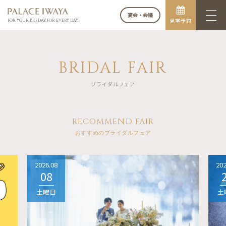
宴会・会議
見学予約
FOR YOUR BIG DAY. FOR EVERY DAY.
BRIDAL FAIR
ブライダルフェア
RECOMMEND FAIR
おすすめのブライダルフェア
2026.08
202
08
土曜日
土