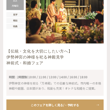
月曜日
見学
相談
特典
【伝統・文化を大切にしたい方へ】
伊勢神宮の神様を祀る神殿見学
神前式・和婚フェア
時間 : 2時間制 10:00 / 11:00 / 13:00 / 14:00 / 16:00 / 18:00
伊勢神宮の神様を祀る「万寿殿」での荘厳な神前式。市内唯一の本格
神殿や庭園、日本間があり、和装も充実！オトナな和婚をご提案。
このフェアを詳しく見る/・予約する