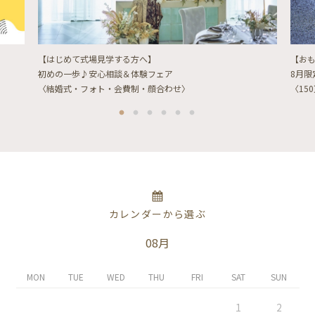
【はじめて式場見学する方へ】
【お
初めの一歩♪安心相談＆体験フェア
8月
〈結婚式・フォト・会費制・顔合わせ〉
〈15
カレンダーから選ぶ
08月
MON
TUE
WED
THU
FRI
SAT
SUN
1
2