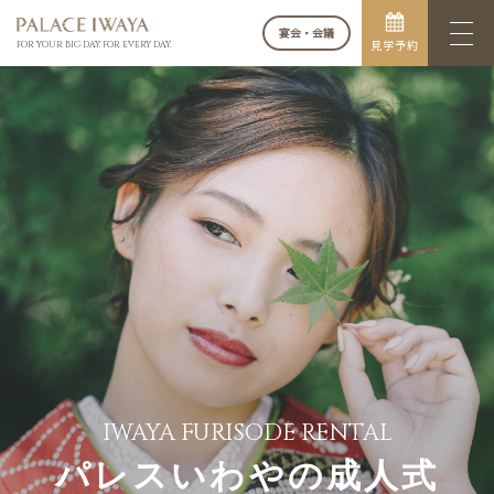
宴会・会議
見学予約
FOR YOUR BIG DAY. FOR EVERY DAY.
IWAYA FURISODE RENTAL
パレスいわやの成人式