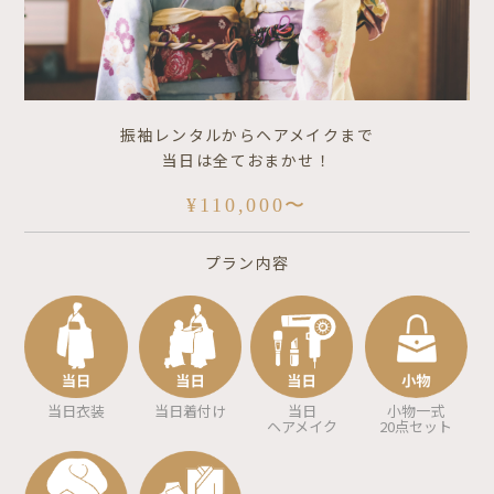
振袖レンタルからヘアメイクまで
当日は全ておまかせ！
¥110,000〜
プラン内容
当日衣装
当日着付け
当日
小物一式
ヘアメイク
20点セット