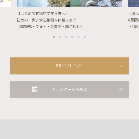
【はじめて式場見学する方へ】
【お
初めの一歩♪安心相談＆体験フェア
8月
〈結婚式・フォト・会費制・顔合わせ〉
〈15
BRIDAL FAIR
カレンダーから選ぶ