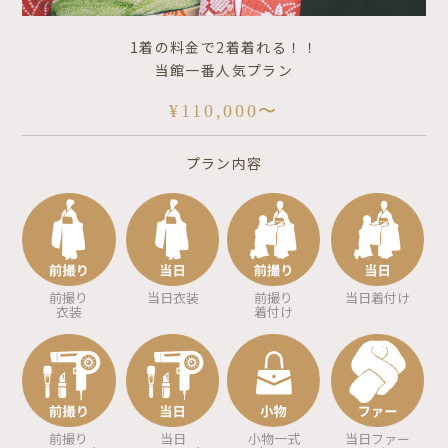
1着の料金で2着着れる！！
当館一番人気プラン
¥110,000〜
プラン内容
前撮り
当日衣装
前撮り
当日着付け
衣装
着付け
前撮り
当日
小物一式
当日ファー