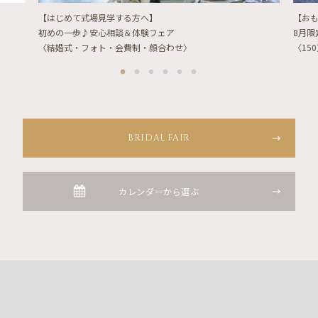
【はじめて式場見学する方へ】
【お
初めの一歩♪安心相談＆体験フェア
8月
〈結婚式・フォト・会費制・顔合わせ〉
〈15
BRIDAL FAIR
カレンダーから選ぶ