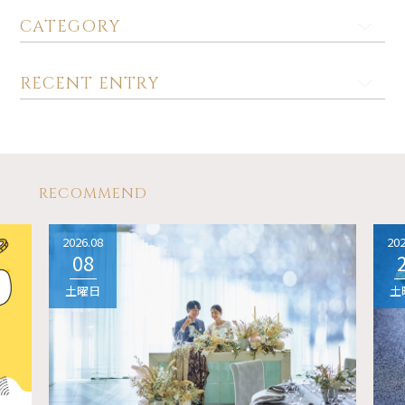
CATEGORY
RECENT ENTRY
RECOMMEND
2026.08
202
08
土曜日
土