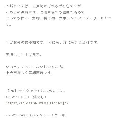
茨城といえば、江戸崎かぼちゃが有名ですが、
こちらの栗将軍は、収穫直後でも糖度が高めで、
とっても甘く、煮物、揚げ物、カボチャのスープにぴったりで
す。
今が収穫の最盛期です。 和にも、洋にも合う食材です。
美味しく仕上げます。
いわきいいとこ、おいしいところ。
中央市場より毎朝直送です。
【PR】テイクアウトはじめました。
>>IWY FOOD（鯛めし）
https://shidashi-iwaya.stores.jp/
>>IWY CAKE（バスクチーズケーキ）