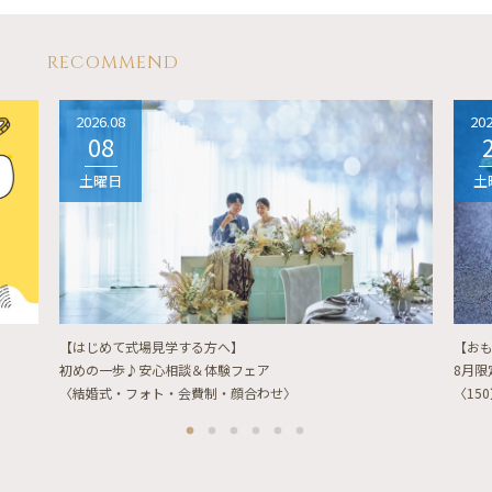
RECOMMEND
2026.08
202
08
土曜日
土
【はじめて式場見学する方へ】
【お
初めの一歩♪安心相談＆体験フェア
8月
〈結婚式・フォト・会費制・顔合わせ〉
〈15