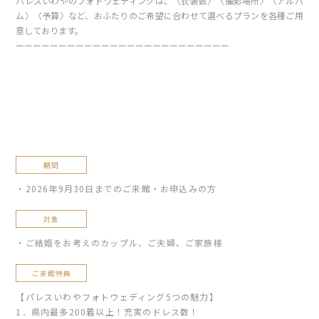
パレスいわやのフォトウェディングは、〈衣装数〉〈撮影場所〉〈アルバ
ム〉〈予算〉など、おふたりのご希望に合わせて選べるプランを各種ご用
意しております。
ーーーーーーーーーーーーーーーーーーーーーーーーー
期間
・2026年9月30日までのご来館・お申込みの方
対象
・ご結婚をお考えのカップル、ご夫婦、ご家族様
ご来館特典
【パレスいわやフォトウェディング5つの魅力】
1．県内最多200着以上！充実のドレス数！