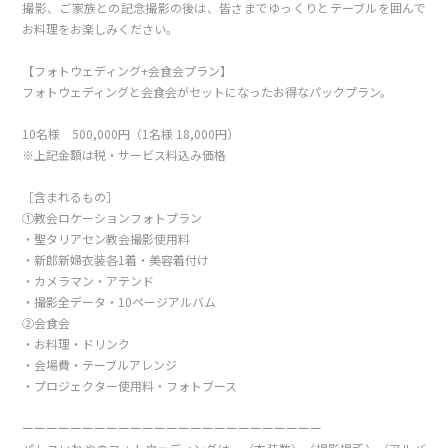
撮影、ご家族との記念撮影の後は、皆さまでゆっくりとテーブルを囲んで
お料理をお楽しみください。
【フォトウェディング+会食会プラン】
フォトウェディングと会食会がセットになったお得なパックプラン。
10名様 500,000円（1名様 18,000円）
※上記金額は税・サービス料込み価格
［含まれるもの］
①教会ロケーションフォトプラン
・聖タリアセン教会撮影使用料
・新郎新婦衣装各1着・美容着付け
・カメラマン・アテンド
・撮影全データ・10ページアルバム
②会食会
・お料理・ドリンク
・会場費・テーブルアレンジ
・プロジェクター使用料・フォトブース
ーーーーーーーーーーーーーーーーーーーーーーーーー