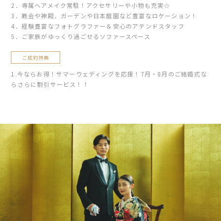
2．専属ヘアメイク常駐！アクセサリーや小物も充実☆
3．教会や神殿、ガーデンや日本庭園など豊富なロケーション！
4．経験豊富なフォトグラファー＆安心のアテンドスタッフ
5．ご家族がゆっくり過ごせるソファースペース
ご成約特典
1.今ならお得！サマーウェディングを応援！7月・8月のご結婚式な
らさらに割引サービス！！