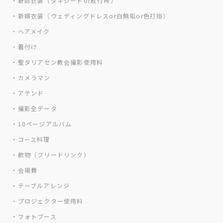
・新郎衣装（タキシードor紋付袴）
・新婦衣装（ウェディングドレスor白無垢or色打掛）
・ヘアメイク
・着付け
・聖タリアセン教会撮影使用料
・カメラマン
・アテンド
・撮影全データ
・10ページアルバム
・コース料理
・飲物（フリードリンク）
・会場費
・テーブルアレンジ
・プロジェクター使用料
・フォトブース