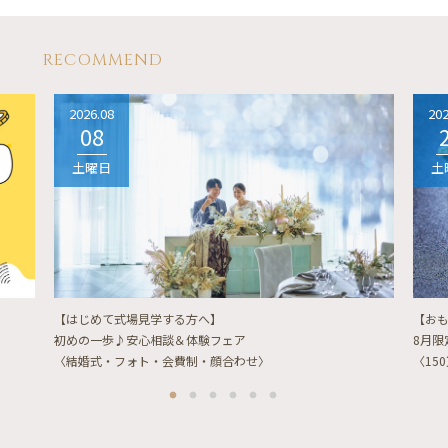
RECOMMEND
2026.08
202
08
土曜日
土
【はじめて式場見学する方へ】
【お
初めの一歩♪安心相談＆体験フェア
8月
〈結婚式・フォト・会費制・顔合わせ〉
〈15