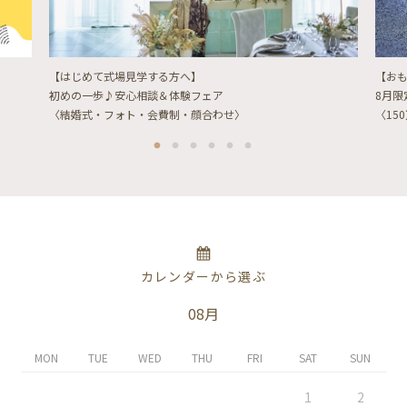
【はじめて式場見学する方へ】
【お
初めの一歩♪安心相談＆体験フェア
8月
〈結婚式・フォト・会費制・顔合わせ〉
〈15
カレンダーから選ぶ
08月
MON
TUE
WED
THU
FRI
SAT
SUN
1
2