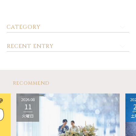
CATEGORY
RECENT ENTRY
RECOMMEND
2026.08
202
11
火曜日
土