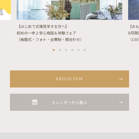
【はじめて式場見学する方へ】
【お
初めの一歩♪安心相談＆体験フェア
8月
〈結婚式・フォト・会費制・顔合わせ〉
〈15
BRIDAL FAIR
カレンダーから選ぶ