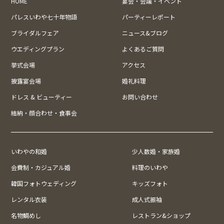
HOME
宴会・会議・イベント
パレスいわや七十年物語
パーティーレポート
ブライダルフェア
ニュース&ブログ
ウエディングプラン
よくあるご質問
挙式会場
アクセス
披露宴会場
婚礼料理
ドレス & ビューティー
お問い合わせ
結納・顔合わせ・食事会
いわやの和婚
少人数婚・家族婚
会費制・カジュアル婚
料理のいわや
韓国フォトウェディング
キッズフォト
レンタル衣装
成人式振袖
名物鯛めし
レストラン&ショップ