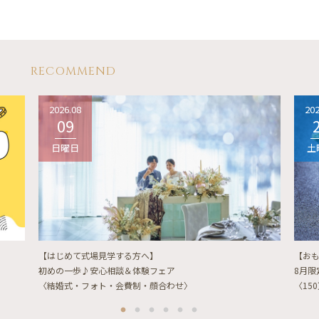
RECOMMEND
2026.08
202
09
日曜日
土
【はじめて式場見学する方へ】
【お
初めの一歩♪安心相談＆体験フェア
8月
〈結婚式・フォト・会費制・顔合わせ〉
〈15