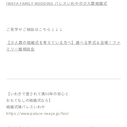
IWAYA FAMILY WEDDING パレスいわやの少人数結婚式
ご見学やご相談はこちら↓↓↓
【少人数の結婚式を考えている方へ】選べる挙式＆会場！ファ
ミリー婚相談会
【いわきで愛されて満50年の安心と
おもてなしの結婚式なら】
結婚式場パレスいわや
https://www.palace-iwaya.jp/fair/