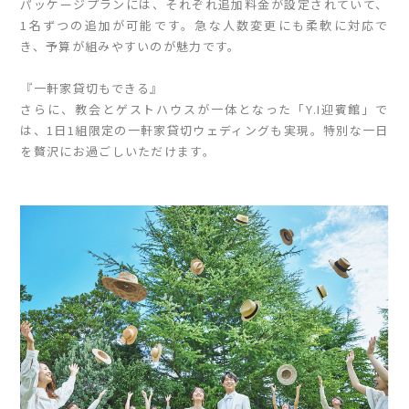
パッケージプランには、それぞれ追加料金が設定されていて、
1名ずつの追加が可能です。急な人数変更にも柔軟に対応で
き、予算が組みやすいのが魅力です。
『一軒家貸切もできる』
さらに、教会とゲストハウスが一体となった「Y.I迎賓館」で
は、1日1組限定の一軒家貸切ウェディングも実現。特別な一日
を贅沢にお過ごしいただけます。