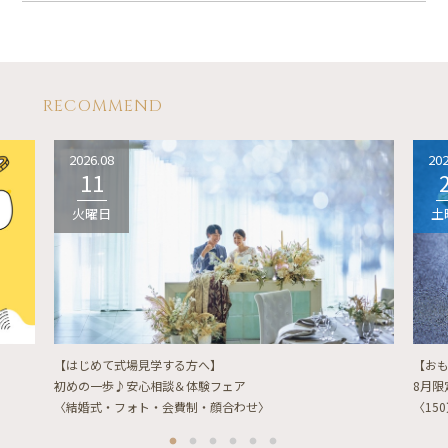
RECOMMEND
2026.08
202
11
火曜日
土
【はじめて式場見学する方へ】
【お
初めの一歩♪安心相談＆体験フェア
8月
〈結婚式・フォト・会費制・顔合わせ〉
〈15