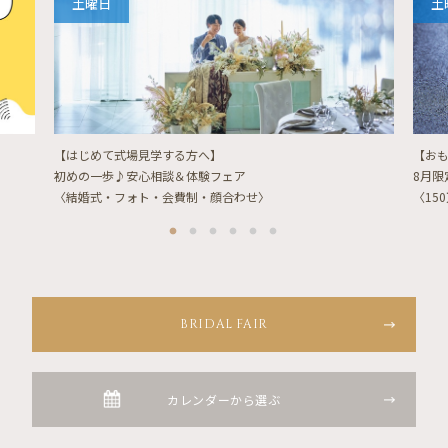
土曜日
土
【はじめて式場見学する方へ】
【お
初めの一歩♪安心相談＆体験フェア
8月
〈結婚式・フォト・会費制・顔合わせ〉
〈15
BRIDAL FAIR
カレンダーから選ぶ