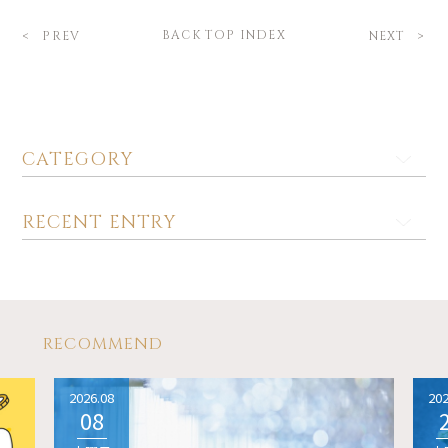
BACK TOP INDEX
PREV
NEXT
CATEGORY
RECENT ENTRY
RECOMMEND
2026.08
202
08