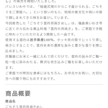
し」
の販売を開始いたしました。
パレスいわやでは、「結婚式場だからこそ届けられる、ごちそ
うをご家庭へ。」という想いのもと、地域の食文化や祝いの席
で親しまれてきた味をお届けしています。
今回発売した「ごちそう雲丹貝焼きめし」は、福島県いわき市
に古くから伝わる郷土料理「雲丹の貝焼き」を、ご家庭で手軽
に味わっていただけるよう開発した一品です。
使用する雲丹は
岩手県産100％
。ホッキ貝の殻でじっくり蒸し
焼きにすることで、雲丹本来の濃厚な旨みと豊かな香りを閉じ
込めました。
炊飯器にお米と一緒に入れて炊くだけで、雲丹の旨みがご飯一
粒一粒に染みわたる、贅沢な炊き込みご飯をお楽しみいただけ
ます。
ご家庭での特別な食卓にはもちろん、お中元やお祝い、大切な
方への贈り物にもおすすめです。
商品概要
商品名
ごちそう雲丹貝焼きめし