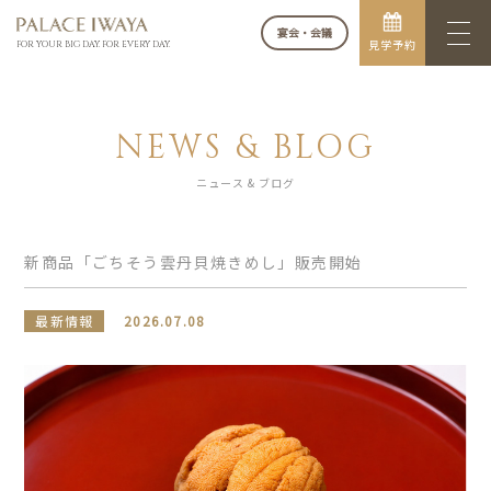
宴会・会議
見学予約
FOR YOUR BIG DAY. FOR EVERY DAY.
NEWS & BLOG
ニュース & ブログ
新商品「ごちそう雲丹貝焼きめし」販売開始
最新情報
2026.07.08