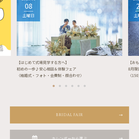
08
土曜日
土
【はじめて式場見学する方へ】
【お
初めの一歩♪安心相談＆体験フェア
8月
〈結婚式・フォト・会費制・顔合わせ〉
〈15
BRIDAL FAIR
カレンダーから選ぶ