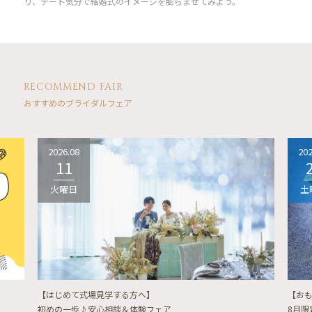
り、デート気分で結婚式のイメージを膨らませてみよう。
RECOMMEND FAIR
おすすめのブライダルフェア
2026.08
202
11
火曜日
土
【はじめて式場見学する方へ】
【お
初めの一歩♪安心相談＆体験フェア
8月