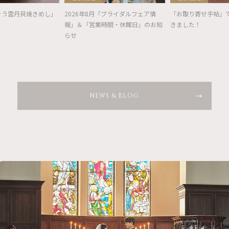
そう雲丹貝焼きめし」
2026年8月「ブライダルフェア情
「お取り寄せ手帖」
報」＆「営業時間・休館日」のお知
きました！
らせ
NEWS & BLOG