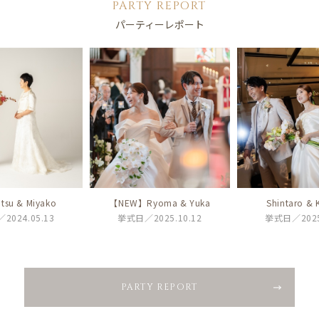
PARTY REPORT
パーティーレポート
atsu & Miyako
【NEW】Ryoma & Yuka
Shintaro &
2024.05.13
挙式日／2025.10.12
挙式日／2025
PARTY REPORT