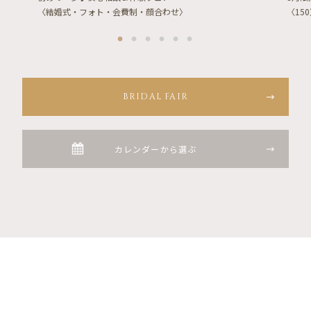
〈結婚式・フォト・会費制・顔合わせ〉
〈15
BRIDAL FAIR
カレンダーから選ぶ