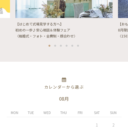
【はじめて式場見学する方へ】
【お
初めの一歩♪安心相談＆体験フェア
8月
〈結婚式・フォト・会費制・顔合わせ〉
〈15
カレンダーから選ぶ
08月
MON
TUE
WED
THU
FRI
SAT
SUN
1
2