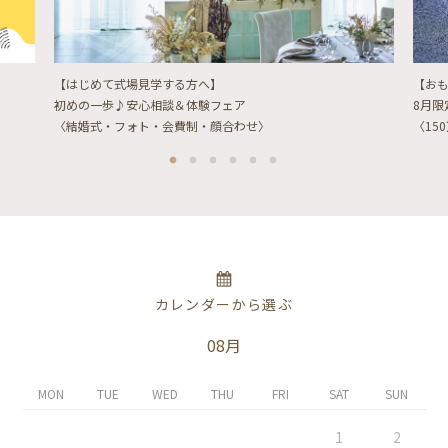
【はじめて式場見学する方へ】
【お
初めの一歩♪安心相談＆体験フェア
8月
〈結婚式・フォト・会費制・顔合わせ〉
〈15
カレンダーから選ぶ
08月
MON
TUE
WED
THU
FRI
SAT
SUN
1
2