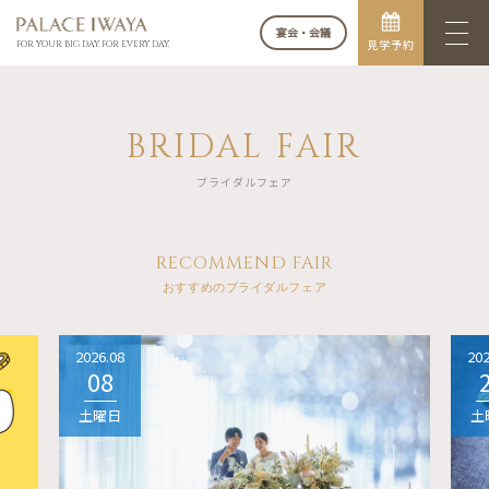
宴会・会議
見学予約
FOR YOUR BIG DAY. FOR EVERY DAY.
BRIDAL FAIR
ブライダルフェア
RECOMMEND FAIR
おすすめのブライダルフェア
2026.08
202
08
土曜日
土