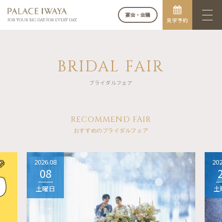
宴会・会議
見学予約
FOR YOUR BIG DAY. FOR EVERY DAY.
BRIDAL FAIR
ブライダルフェア
RECOMMEND FAIR
おすすめのブライダルフェア
2026.08
202
08
土曜日
土