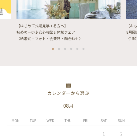
【はじめて式場見学する方へ】
【お
初めの一歩♪安心相談＆体験フェア
8月
〈結婚式・フォト・会費制・顔合わせ〉
〈15
カレンダーから選ぶ
08月
MON
TUE
WED
THU
FRI
SAT
SUN
1
2