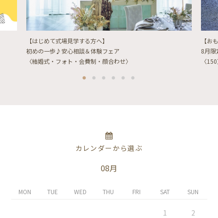
【はじめて式場見学する方へ】
【お
初めの一歩♪安心相談＆体験フェア
8月
〈結婚式・フォト・会費制・顔合わせ〉
〈15
カレンダーから選ぶ
08月
MON
TUE
WED
THU
FRI
SAT
SUN
1
2