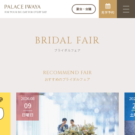
宴会・会議
見学予約
FOR YOUR BIG DAY. FOR EVERY DAY.
BRIDAL FAIR
ブライダルフェア
RECOMMEND FAIR
おすすめのブライダルフェア
2026.08
202
09
日曜日
土