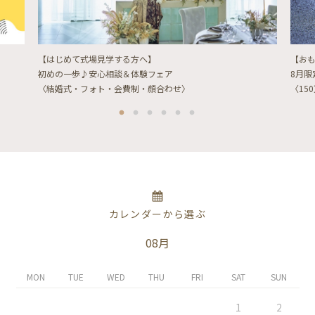
【はじめて式場見学する方へ】
【お
初めの一歩♪安心相談＆体験フェア
8月
〈結婚式・フォト・会費制・顔合わせ〉
〈15
カレンダーから選ぶ
08月
MON
TUE
WED
THU
FRI
SAT
SUN
1
2