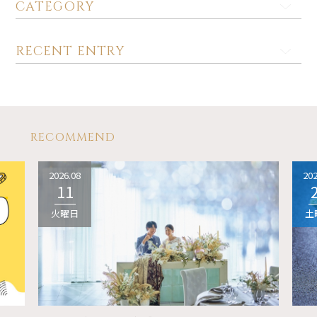
CATEGORY
RECENT ENTRY
RECOMMEND
2026.08
202
11
火曜日
土