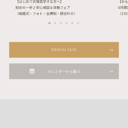
【はじめて式場見学する方へ】
【お
初めの一歩♪安心相談＆体験フェア
8月
〈結婚式・フォト・会費制・顔合わせ〉
〈15
BRIDAL FAIR
カレンダーから選ぶ