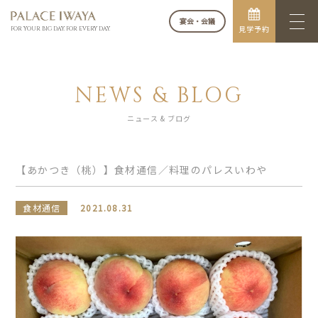
宴会・会議
見学予約
FOR YOUR BIG DAY. FOR EVERY DAY.
NEWS & BLOG
ニュース & ブログ
【あかつき（桃）】食材通信／料理のパレスいわや
食材通信
2021.08.31