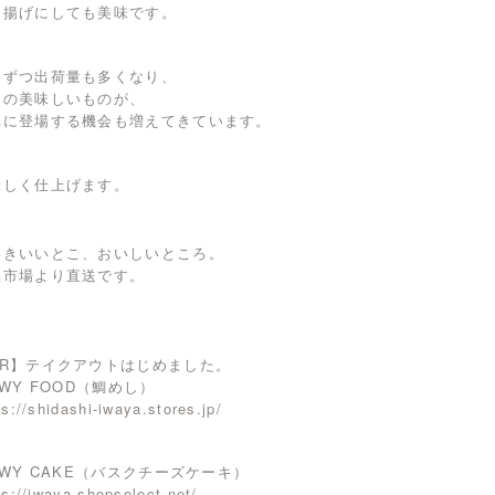
き揚げにしても美味です。
しずつ出荷量も多くなり、
島の美味しいものが、
卓に登場する機会も増えてきています。
味しく仕上げます。
わきいいとこ、おいしいところ。
央市場より直送です。
PR】テイクアウトはじめました。
IWY FOOD（鯛めし）
ps://shidashi-iwaya.stores.jp/
IWY CAKE（バスクチーズケーキ）
ps://iwaya.shopselect.net/