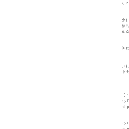
か
少
福
食
美
い
中
【
>>
htt
>>
htt