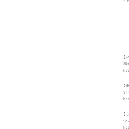
【
結
ht
【
S
ht
【心
少
ht