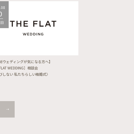
.08
2026.08
0
10
曜日
月曜日
制ウェディングが気になる方へ】
【フォトウェディングをし
FLAT WEDDING］相談会
フォト婚・前撮り相談会
びしない 私たちらしい結婚式〉
〈ロケフォト/韓国フォト/