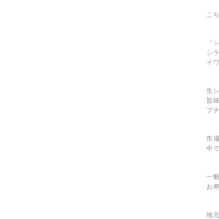
こ
『
シ
イ
生
旨
プ
市
中
一
お
地