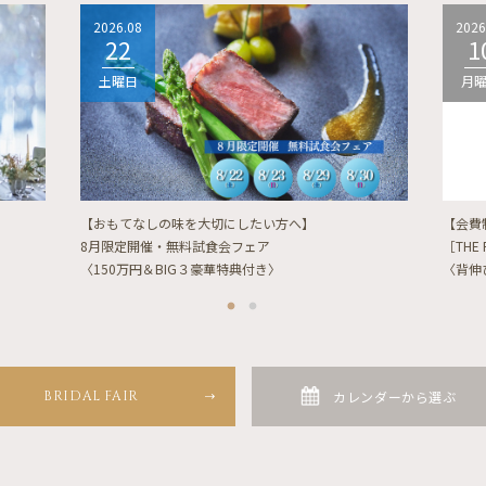
2026.08
2026
22
1
土曜日
月
【おもてなしの味を大切にしたい方へ】
【会費
8月限定開催・無料試食会フェア
［THE 
〈150万円＆BIG３豪華特典付き〉
〈背伸
BRIDAL FAIR
カレンダーから選ぶ