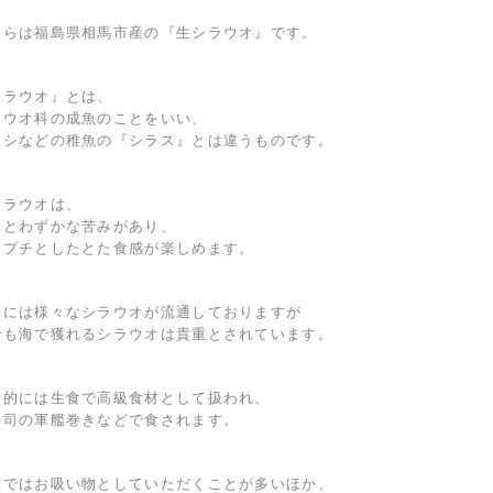
ちらは福島県相馬市産の『生シラウオ』です。
シラウオ』とは、
ラウオ科の成魚のことをいい、
ワシなどの稚魚の『シラス』とは違うものです。
シラウオは、
味とわずかな苦みがあり、
チプチとしたとた食感が楽しめます。
場には様々なシラウオが流通しておりますが
でも海で獲れるシラウオは貴重とされています。
般的には生食で高級食材として扱われ、
寿司の軍艦巻きなどで食されます。
元ではお吸い物としていただくことが多いほか、