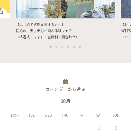
【はじめて式場見学する方へ】
【お
初めの一歩♪安心相談＆体験フェア
8月
〈結婚式・フォト・会費制・顔合わせ〉
〈15
カレンダーから選ぶ
08月
MON
TUE
WED
THU
FRI
SAT
SUN
1
2