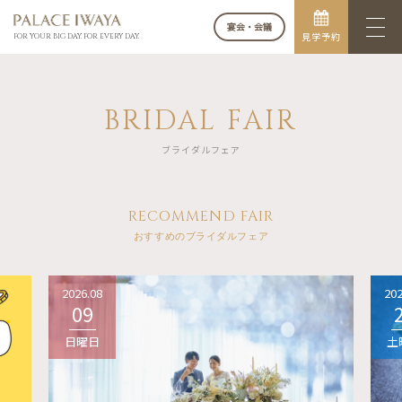
宴会・会議
見学予約
FOR YOUR BIG DAY. FOR EVERY DAY.
BRIDAL FAIR
ブライダルフェア
RECOMMEND FAIR
おすすめのブライダルフェア
2026.08
202
09
日曜日
土