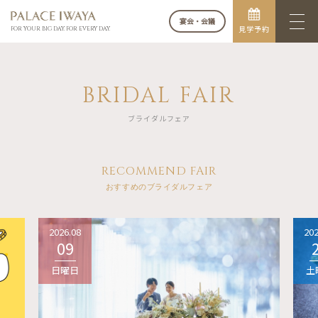
宴会・会議
見学予約
FOR YOUR BIG DAY. FOR EVERY DAY.
BRIDAL FAIR
ブライダルフェア
RECOMMEND FAIR
おすすめのブライダルフェア
2026.08
202
09
日曜日
土