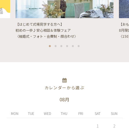
【はじめて式場見学する方へ】
【お
初めの一歩♪安心相談＆体験フェア
8月
〈結婚式・フォト・会費制・顔合わせ〉
〈15
カレンダーから選ぶ
08月
MON
TUE
WED
THU
FRI
SAT
SUN
1
2