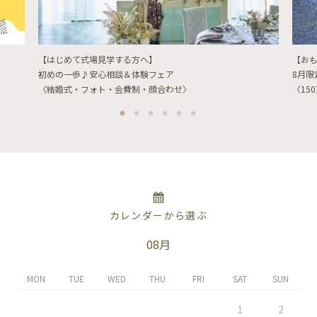
【はじめて式場見学する方へ】
【お
初めの一歩♪安心相談＆体験フェア
8月
〈結婚式・フォト・会費制・顔合わせ〉
〈15
カレンダーから選ぶ
08月
MON
TUE
WED
THU
FRI
SAT
SUN
1
2