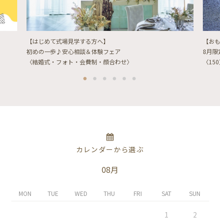
【はじめて式場見学する方へ】
【お
初めの一歩♪安心相談＆体験フェア
8月
〈結婚式・フォト・会費制・顔合わせ〉
〈15
カレンダーから選ぶ
08月
MON
TUE
WED
THU
FRI
SAT
SUN
1
2