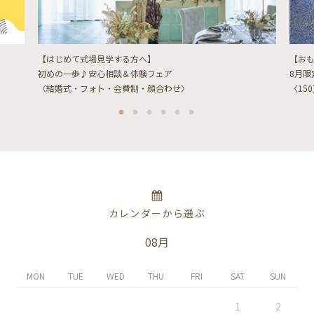
【はじめて式場見学する方へ】
【お
初めの一歩♪安心相談＆体験フェア
8月
〈結婚式・フォト・会費制・顔合わせ〉
〈15
カレンダーから選ぶ
08月
MON
TUE
WED
THU
FRI
SAT
SUN
1
2