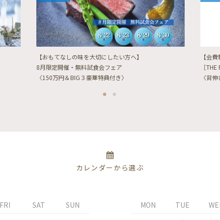
【おもてなしの味を大切にしたい方へ】
【会費
8月限定開催・無料試食会フェア
［THE 
〈150万円＆BIG３豪華特典付き〉
〈背伸
カレンダーから選ぶ
FRI
SAT
SUN
MON
TUE
WE