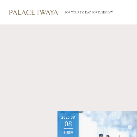
FOR YOUR BIG DAY. FOR EVERY DAY.
2026.08
08
土曜日