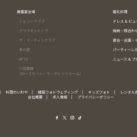
披露宴会場
婚礼料理
- シェリークラブ
ドレス & ビ
- クラブモントーク
結納・顔合わ
- ザ・マーティンクラブ
宴会・会議・
- 寿の間
パーティーレ
- APT8
ニュース & ブ
- Y.I迎賓館
(ローズルーム・マーガレットルーム)
料理のいわや
韓国フォトウェディング
キッズフォト
レンタル
会社概要
求人情報
プライバシーポリシー