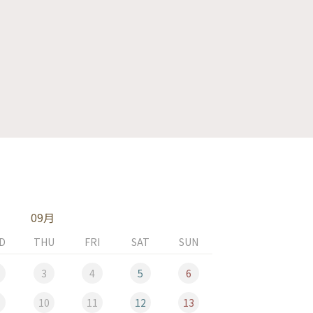
09月
D
THU
FRI
SAT
SUN
MON
3
4
5
6
10
11
12
13
5