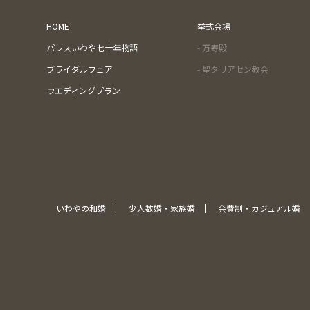
HOME
挙式会場
パレスいわや七十年物語
- 万寿殿
ブライダルフェア
- 聖タリアセン教会
ウエディングプラン
いわやの和婚
少人数婚・家族婚
会費制・カジュアル婚