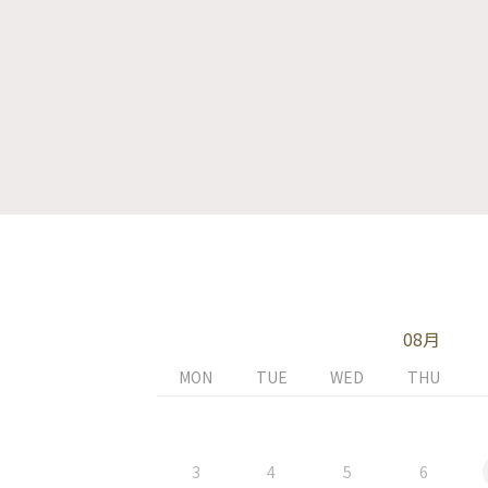
08月
MON
TUE
WED
THU
3
4
5
6