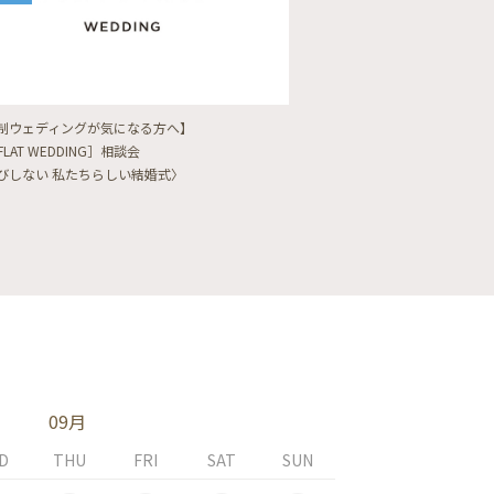
制ウェディングが気になる方へ】
【フォトウェディングをし
FLAT WEDDING］相談会
フォト婚・前撮り相談会
びしない 私たちらしい結婚式〉
〈ロケフォト/韓国フォト/
09月
D
THU
FRI
SAT
SUN
MON