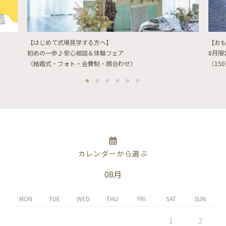
【はじめて式場見学する方へ】
【お
初めの一歩♪安心相談＆体験フェア
8月
〈結婚式・フォト・会費制・顔合わせ〉
〈15
カレンダーから選ぶ
08月
MON
TUE
WED
THU
FRI
SAT
SUN
1
2