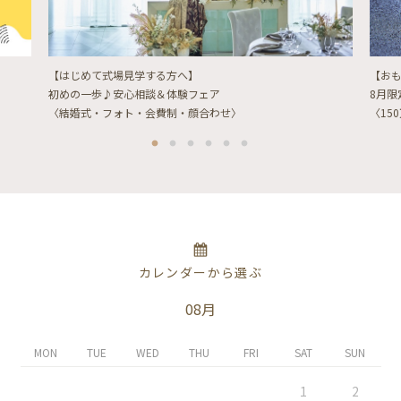
【はじめて式場見学する方へ】
【お
初めの一歩♪安心相談＆体験フェア
8月
〈結婚式・フォト・会費制・顔合わせ〉
〈15
カレンダーから選ぶ
08月
MON
TUE
WED
THU
FRI
SAT
SUN
1
2