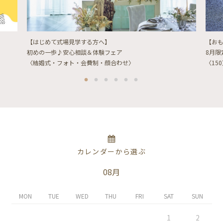
【はじめて式場見学する方へ】
【お
初めの一歩♪安心相談＆体験フェア
8月
〈結婚式・フォト・会費制・顔合わせ〉
〈15
カレンダーから選ぶ
08月
MON
TUE
WED
THU
FRI
SAT
SUN
1
2