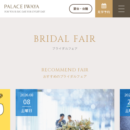
宴会・会議
見学予約
FOR YOUR BIG DAY. FOR EVERY DAY.
BRIDAL FAIR
ブライダルフェア
RECOMMEND FAIR
おすすめのブライダルフェア
2026.08
202
08
土曜日
土