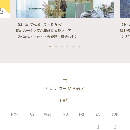
【はじめて式場見学する方へ】
【お
初めの一歩♪安心相談＆体験フェア
8月
〈結婚式・フォト・会費制・顔合わせ〉
〈15
カレンダーから選ぶ
08月
MON
TUE
WED
THU
FRI
SAT
SUN
1
2