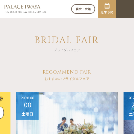
宴会・会議
見学予約
FOR YOUR BIG DAY. FOR EVERY DAY.
BRIDAL FAIR
ブライダルフェア
RECOMMEND FAIR
おすすめのブライダルフェア
2026.08
202
08
土曜日
土