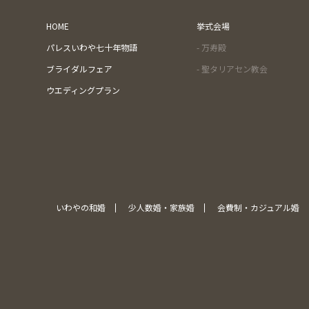
HOME
挙式会場
パレスいわや七十年物語
- 万寿殿
ブライダルフェア
- 聖タリアセン教会
ウエディングプラン
いわやの和婚
少人数婚・家族婚
会費制・カジュアル婚