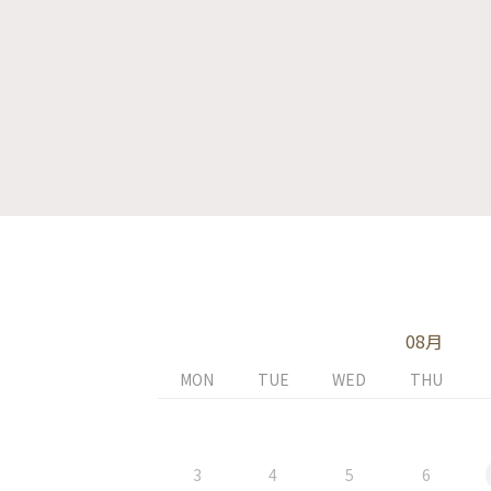
08月
MON
TUE
WED
THU
3
4
5
6