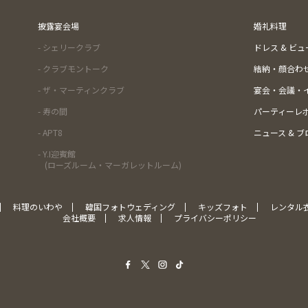
披露宴会場
婚礼料理
- シェリークラブ
ドレス & ビ
- クラブモントーク
結納・顔合わ
- ザ・マーティンクラブ
宴会・会議・
- 寿の間
パーティーレ
- APT8
ニュース & ブ
- Y.I迎賓館
(ローズルーム・マーガレットルーム)
料理のいわや
韓国フォトウェディング
キッズフォト
レンタル
会社概要
求人情報
プライバシーポリシー