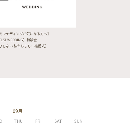
制ウェディングが気になる方へ】
【フォトウェディングをし
FLAT WEDDING］相談会
フォト婚・前撮り相談会
びしない 私たちらしい結婚式〉
〈ロケフォト/韓国フォト/
09月
D
THU
FRI
SAT
SUN
MON