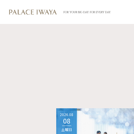
FOR YOUR BIG DAY. FOR EVERY DAY.
2026.08
08
土曜日