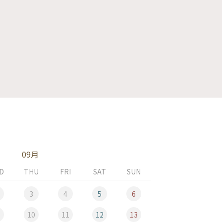
09月
D
THU
FRI
SAT
SUN
MON
3
4
5
6
10
11
12
13
5