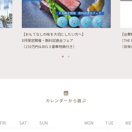
【おもてなしの味を大切にしたい方へ】
【会費
8月限定開催・無料試食会フェア
［THE 
〈150万円＆BIG３豪華特典付き〉
〈背伸
カレンダーから選ぶ
FRI
SAT
SUN
MON
TUE
WE