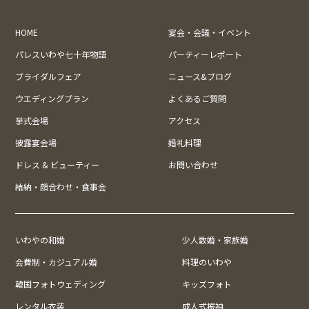
HOME
宴会・会議・イベント
パレスいわや七十年物語
パーティーレポート
ブライダルフェア
ニュース&ブログ
ウエディングプラン
よくあるご質問
挙式会場
アクセス
披露宴会場
婚礼料理
ドレス & ビューティー
お問い合わせ
結納・顔合わせ・食事会
いわやの和婚
少人数婚・家族婚
会費制・カジュアル婚
料理のいわや
韓国フォトウェディング
キッズフォト
レンタル衣装
成人式振袖