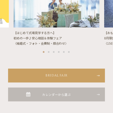
【はじめて式場見学する方へ】
【お
初めの一歩♪安心相談＆体験フェア
8月
〈結婚式・フォト・会費制・顔合わせ〉
〈15
BRIDAL FAIR
カレンダーから選ぶ