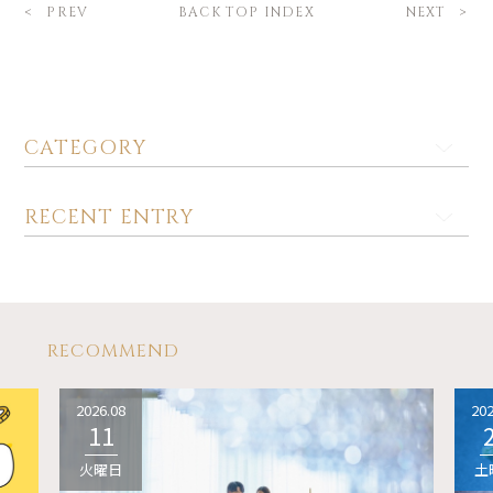
BACK TOP INDEX
PREV
NEXT
CATEGORY
RECENT ENTRY
RECOMMEND
2026.08
202
11
火曜日
土