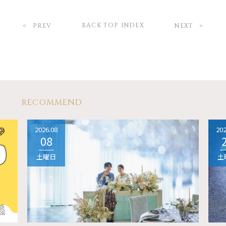
BACK TOP INDEX
PREV
NEXT
RECOMMEND
2026.08
202
08
土曜日
土