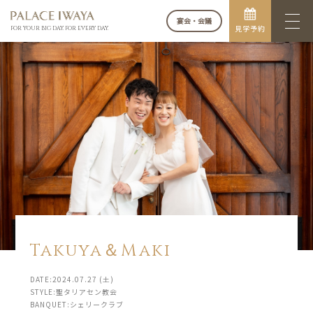
宴会・会議
見学予約
FOR YOUR BIG DAY. FOR EVERY DAY.
Takuya＆Maki
DATE:2024.07.27 (土)
STYLE:聖タリアセン教会
BANQUET:シェリークラブ