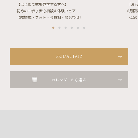
【はじめて式場見学する方へ】
【お
初めの一歩♪安心相談＆体験フェア
8月
〈結婚式・フォト・会費制・顔合わせ〉
〈15
BRIDAL FAIR
カレンダーから選ぶ